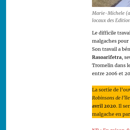
Marie-Michele (au
locaux des Editio
Le difficile trav
malgaches pour 
Son travail a bé
Rasoarifetra
, s
Tromelin dans l
entre 2006 et 20
La sortie de l’o
Robinsons de l’îl
avril 2020
. Il s
malgache en par