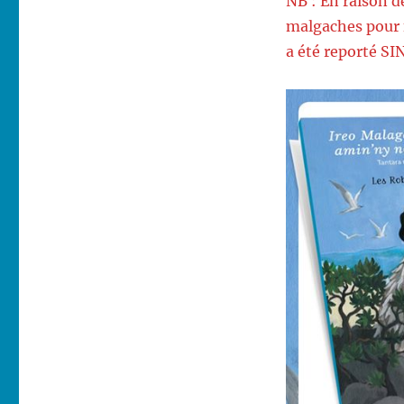
NB : En raison d
malgaches pour f
a été reporté SI