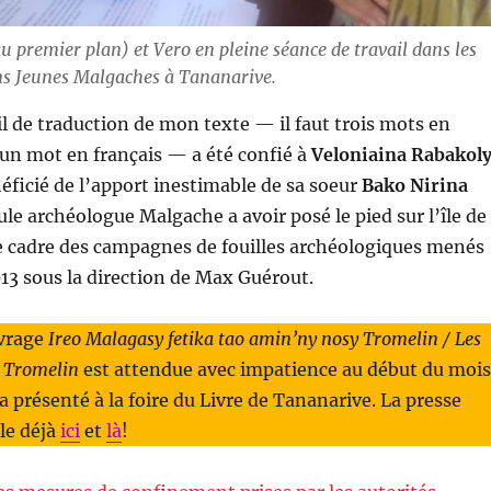
 premier plan) et Vero en pleine séance de travail dans les
ns Jeunes Malgaches à Tananarive.
ail de traduction de mon texte — il faut trois mots en
un mot en français — a été confié à
Veloniaina Rabakol
néficié de l’apport inestimable de sa soeur
Bako Nirina
eule archéologue Malgache a avoir posé le pied sur l’île de
e cadre des campagnes de fouilles archéologiques menés
13 sous la direction de Max Guérout.
uvrage
Ireo Malagasy fetika tao amin’ny nosy Tromelin / Les
e Tromelin
est attendue avec impatience au début du mois
era présenté à la foire du Livre de Tananarive. La presse
le déjà
ici
et
là
!