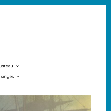
usteau
 singes