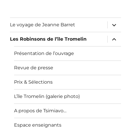
ouvrir
Le voyage de Jeanne Barret
le
sous-
menu
ouvrir
Les Robinsons de l’île Tromelin
le
sous-
menu
Présentation de l’ouvrage
Revue de presse
Prix & Sélections
L’île Tromelin (galerie photo)
A propos de Tsimiavo…
Espace enseignants