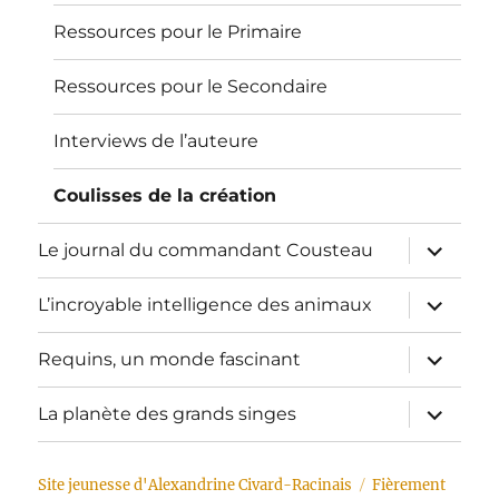
Ressources pour le Primaire
Ressources pour le Secondaire
Interviews de l’auteure
Coulisses de la création
ouvrir
Le journal du commandant Cousteau
le
sous-
menu
ouvrir
L’incroyable intelligence des animaux
le
sous-
menu
ouvrir
Requins, un monde fascinant
le
sous-
menu
ouvrir
La planète des grands singes
le
sous-
menu
Site jeunesse d'Alexandrine Civard-Racinais
Fièrement