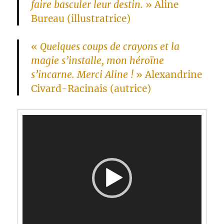
faire basculer leur destin.
» Aline
Bureau (illustratrice)
«
Quelques coups de crayons et la
magie s’installe, mon héroïne
s’incarne. Merci Aline !
» Alexandrine
Civard-Racinais (autrice)
Lecteur
vidéo