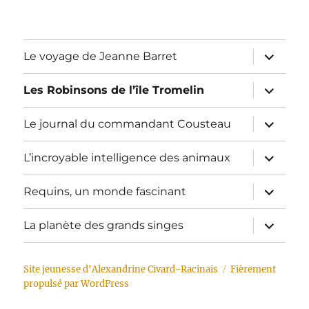
ouvrir
Le voyage de Jeanne Barret
le
sous-
menu
ouvrir
Les Robinsons de l’île Tromelin
le
sous-
menu
ouvrir
Le journal du commandant Cousteau
le
sous-
menu
ouvrir
L’incroyable intelligence des animaux
le
sous-
menu
ouvrir
Requins, un monde fascinant
le
sous-
menu
ouvrir
La planète des grands singes
le
sous-
menu
Site jeunesse d'Alexandrine Civard-Racinais
Fièrement
propulsé par WordPress