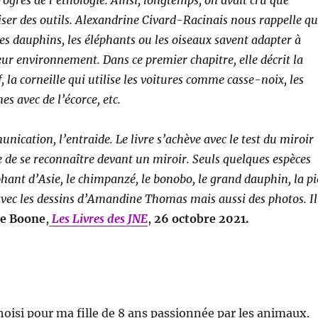
ogrès de l’éthologie. Ainsi, longtemps, on avait cru que
iliser des outils. Alexandrine Civard-Racinais nous rappelle q
 dauphins, les éléphants ou les oiseaux savent adapter à
eur environnement. Dans ce premier chapitre, elle décrit la
f, la corneille qui utilise les voitures comme casse-noix, les
s avec de l’écorce, etc.
nication, l’entraide. Le livre s’achève avec le test du miroir
 de se reconnaître devant un miroir. Seuls quelques espèces
phant d’Asie, le chimpanzé, le bonobo, le grand dauphin, la pi
ré avec les dessins d’Amandine Thomas mais aussi des photos. Il
le Boone
,
Les Livres des JNE
,
26 octobre 2021.
hoisi pour ma fille de 8 ans passionnée par les animaux.