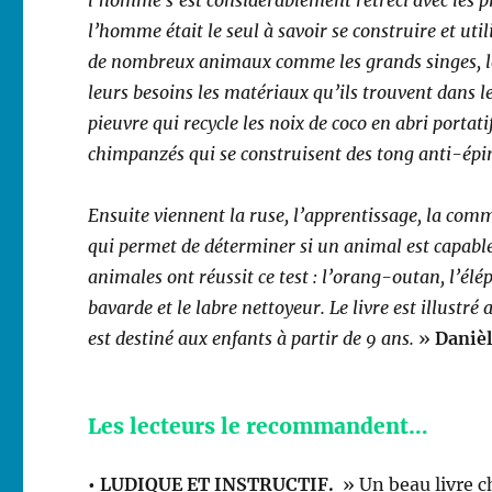
l’homme s’est considérablement rétréci avec les pr
l’homme était le seul à savoir se construire et ut
de nombreux animaux comme les grands singes, les
leurs besoins les matériaux qu’ils trouvent dans l
pieuvre qui recycle les noix de coco en abri portati
chimpanzés qui se construisent des tong anti-épine
Ensuite viennent la ruse, l’apprentissage, la commu
qui permet de déterminer si un animal est capable
animales ont réussit ce test : l’orang-outan, l’élé
bavarde et le labre nettoyeur. Le livre est illust
est destiné aux enfants à partir de 9 ans.
»
Daniè
Les lecteurs le recommandent…
• LUDIQUE ET INSTRUCTIF.
» Un beau livre c