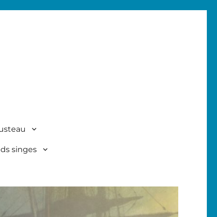
usteau
nds singes