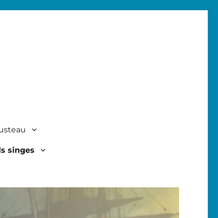
usteau
ds singes