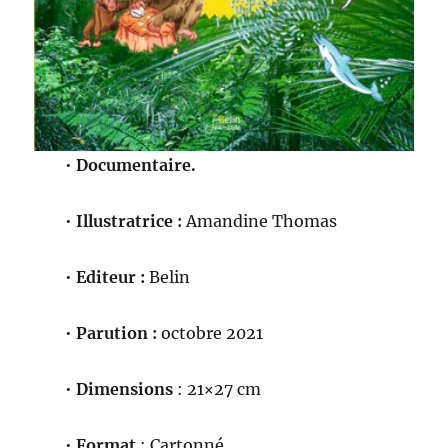
•
Documentaire.
•
Illustratrice :
Amandine Thomas
•
Editeur :
Belin
•
Parution :
octobre 2021
•
Dimensions
: 21×27 cm
•
Format
: Cartonné