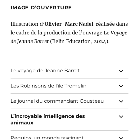
IMAGE D’OUVERTURE
Illustration d’
Olivier-Marc Nadel
, réalisée dans
le cadre de la production de l’ouvrage Le
Voyage
de Jeanne Barret
(Belin Education, 2024).
ouvrir
Le voyage de Jeanne Barret
le
sous-
menu
ouvrir
Les Robinsons de l’île Tromelin
le
sous-
menu
ouvrir
Le journal du commandant Cousteau
le
sous-
menu
ouvrir
L’incroyable intelligence des
le
animaux
sous-
menu
ouvrir
Requins, un monde fascinant