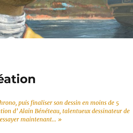
éation
rono, puis finaliser son dessin en moins de 5
tion d’ Alain Bénéteau, talentueux dessinateur de
d’essayer maintenant… »