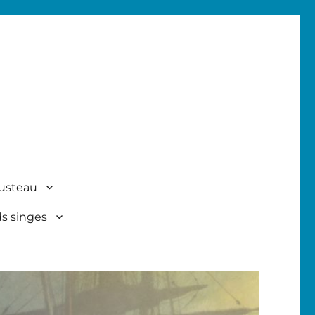
usteau
ds singes