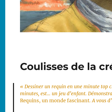
Coulisses de la cr
« Dessiner un requin en une minute top ch
minutes, est… un jeu d’enfant. Démonstra
Requins, un monde fascinant
. A vous 