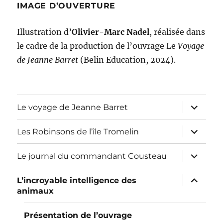
IMAGE D’OUVERTURE
Illustration d’
Olivier-Marc Nadel
, réalisée dans
le cadre de la production de l’ouvrage Le
Voyage
de Jeanne Barret
(Belin Education, 2024).
ouvrir
Le voyage de Jeanne Barret
le
sous-
menu
ouvrir
Les Robinsons de l’île Tromelin
le
sous-
menu
ouvrir
Le journal du commandant Cousteau
le
sous-
menu
ouvrir
L’incroyable intelligence des
le
animaux
sous-
menu
Présentation de l’ouvrage