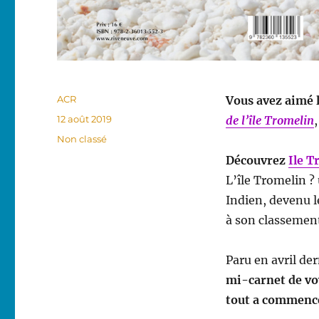
Auteur
ACR
Vous avez aimé l
Publié
12 août 2019
de l’île Tromelin
le
Catégories
Non classé
Découvrez
Ile T
L’île Tromelin ?
Indien, devenu l
à son classement
Paru en avril de
mi-carnet de voy
tout a commen