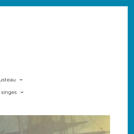
usteau
 singes