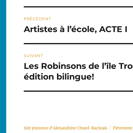
Navigation
PRÉCÉDENT
de
Artistes à l’école, ACTE I
Publication
précédente :
l’article
SUIVANT
Les Robinsons de l’île Tr
Publication
suivante :
édition bilingue!
Site jeunesse d'Alexandrine Civard-Racinais
Fièrement