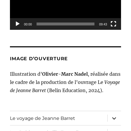
00:00
09:43
IMAGE D’OUVERTURE
Illustration d’
Olivier-Marc Nadel
, réalisée dans
le cadre de la production de l’ouvrage Le
Voyage
de Jeanne Barret
(Belin Education, 2024).
ouvrir
Le voyage de Jeanne Barret
le
sous-
menu
ouvrir