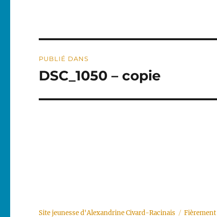
Navigation
PUBLIÉ DANS
de
DSC_1050 – copie
l’article
Site jeunesse d'Alexandrine Civard-Racinais
Fièrement