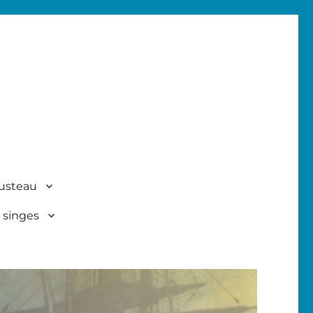
usteau
 singes