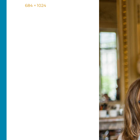
le
Taille
684 × 1024
réelle