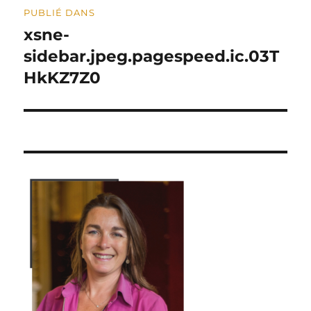
PUBLIÉ DANS
de
xsne-
sidebar.jpeg.pagespeed.ic.03T
l’article
HkKZ7Z0