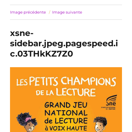
Image précédente
Image suivante
xsne-
sidebar.jpeg.pagespeed.i
c.03THkKZ7Z0