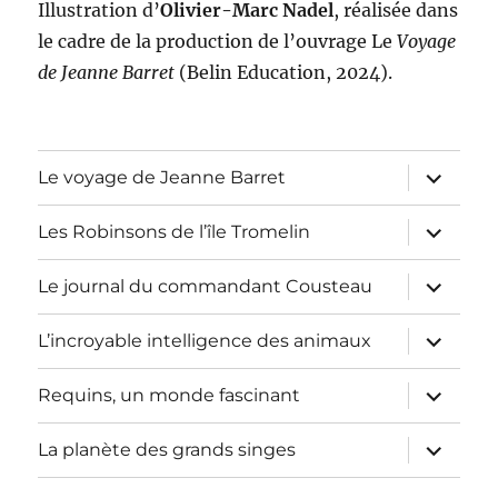
Illustration d’
Olivier-Marc Nadel
, réalisée dans
le cadre de la production de l’ouvrage Le
Voyage
de Jeanne Barret
(Belin Education, 2024).
ouvrir
Le voyage de Jeanne Barret
le
sous-
menu
ouvrir
Les Robinsons de l’île Tromelin
le
sous-
menu
ouvrir
Le journal du commandant Cousteau
le
sous-
menu
ouvrir
L’incroyable intelligence des animaux
le
sous-
menu
ouvrir
Requins, un monde fascinant
le
sous-
menu
ouvrir
La planète des grands singes
le
sous-
menu