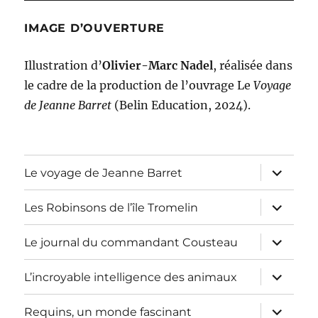
IMAGE D’OUVERTURE
Illustration d’
Olivier-Marc Nadel
, réalisée dans
le cadre de la production de l’ouvrage Le
Voyage
de Jeanne Barret
(Belin Education, 2024).
ouvrir
Le voyage de Jeanne Barret
le
sous-
menu
ouvrir
Les Robinsons de l’île Tromelin
le
sous-
menu
ouvrir
Le journal du commandant Cousteau
le
sous-
menu
ouvrir
L’incroyable intelligence des animaux
le
sous-
menu
ouvrir
Requins, un monde fascinant