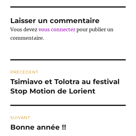
Laisser un commentaire
Vous devez
vous connecter
pour publier un
commentaire.
Navigation
PRÉCÉDENT
de
Tsimiavo et Tolotra au festival
Publication
précédente :
Stop Motion de Lorient
l’article
SUIVANT
Bonne année !!
Publication
suivante :