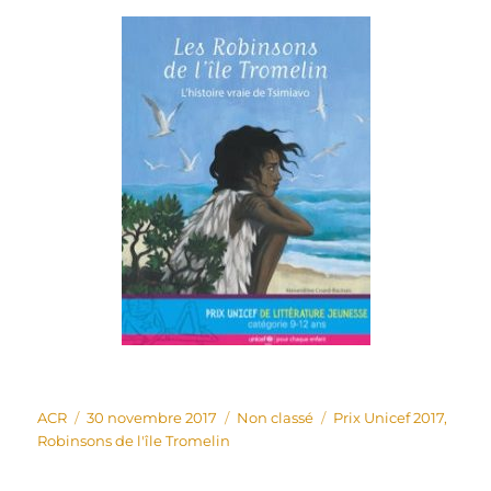
Auteur
Publié
Catégories
Étiquettes
ACR
30 novembre 2017
Non classé
Prix Unicef 2017
,
le
Robinsons de l'île Tromelin