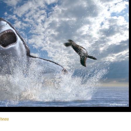
éteau