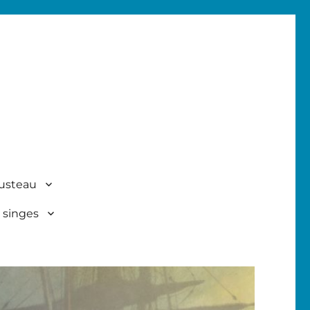
usteau
 singes