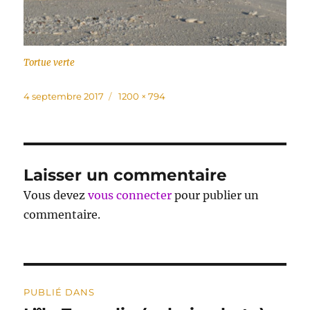
Tortue verte
Publié
Taille
4 septembre 2017
1200 × 794
le
réelle
Laisser un commentaire
Vous devez
vous connecter
pour publier un
commentaire.
Navigation
PUBLIÉ DANS
de