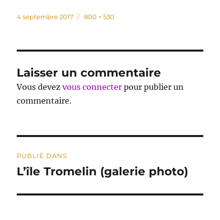
Publié
Taille
4 septembre 2017
800 × 530
le
réelle
Laisser un commentaire
Vous devez
vous connecter
pour publier un
commentaire.
Navigation
PUBLIÉ DANS
de
L’île Tromelin (galerie photo)
l’article