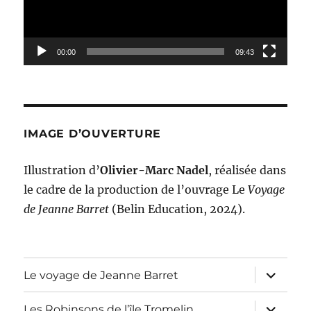
00:00
09:43
IMAGE D’OUVERTURE
Illustration d’
Olivier-Marc Nadel
, réalisée dans
le cadre de la production de l’ouvrage Le
Voyage
de Jeanne Barret
(Belin Education, 2024).
ouvrir
Le voyage de Jeanne Barret
le
sous-
menu
ouvrir
Les Robinsons de l’île Tromelin