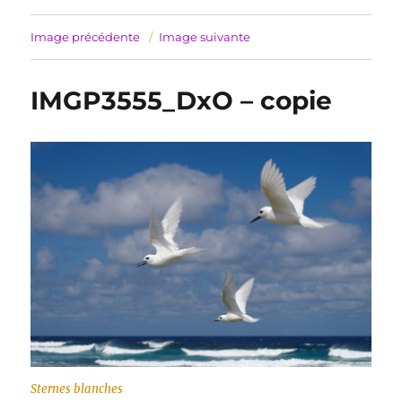
Image précédente
Image suivante
IMGP3555_DxO – copie
Sternes blanches