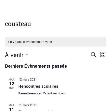
cousteau
Il n’y a pas d’évènements à venir.
À venir
R
N
R
L
E
I
S
a
C
e
Derniers Évènements passés
S
é
H
v
T
E
c
l
E
i
R
12 mars 2021
MAR
e
12
C
Rencontres scolaires
h
g
2021
H
c
Parentis-en-born
Parentis-en-born
E
a
e
t
t
i
11 mars 2021
MAR
r
11
i
o