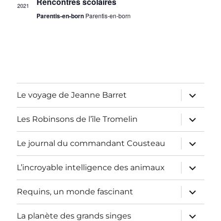
Rencontres scolaires
2021
c
n
o
Parentis-en-born
Parentis-en-born
n
n
h
e
d
e
z
e
u
e
v
n
u
ouvrir
t
Le voyage de Jeanne Barret
e
le
e
sous-
d
n
menu
ouvrir
Les Robinsons de l’île Tromelin
a
s
le
sous-
a
t
É
menu
ouvrir
Le journal du commandant Cousteau
le
e
v
v
sous-
.
menu
ouvrir
L’incroyable intelligence des animaux
è
le
i
sous-
n
menu
ouvrir
Requins, un monde fascinant
le
g
e
sous-
menu
ouvrir
La planète des grands singes
m