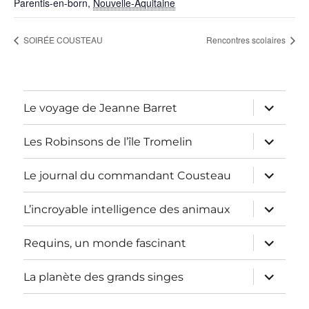
Parentis-en-born
,
Nouvelle-Aquitaine
SOIRÉE COUSTEAU
Rencontres scolaires
ouvrir
Le voyage de Jeanne Barret
le
sous-
menu
ouvrir
Les Robinsons de l’île Tromelin
le
sous-
menu
ouvrir
Le journal du commandant Cousteau
le
sous-
menu
ouvrir
L’incroyable intelligence des animaux
le
sous-
menu
ouvrir
Requins, un monde fascinant
le
sous-
menu
ouvrir
La planète des grands singes
le
sous-
menu